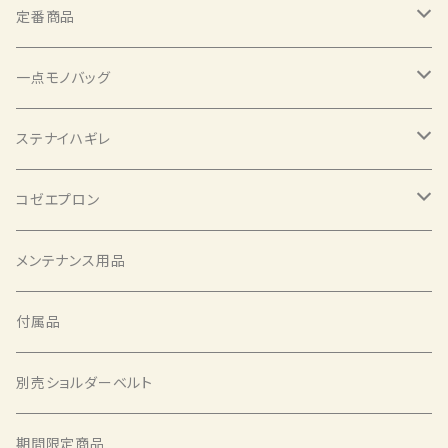
定番商品
メッセンジャーバッグ
一点モノバッグ
トート型メッセンジャーバッグ
メッセンジャーバッグ
ステナイハギレ
2Wayメッセンジャーバッグ
トート型メッセンジャーバッグ
お一人さまシート
コゼエプロン
2Wayメッセンジャーバッグ
ポーチ ワイド
コゼエプロン ショート
メンテナンス用品
バックパック
ポーチ ノーマル
コゼエプロン ロング
付属品
パニアバッグ
ショルダーベルトパッド
別売ショルダーベルト
ハンドルバッグ
ベルトポケット
期間限定商品