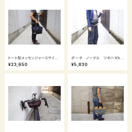
トート型メッセンジャーSサイ
ポーチ ノーマル ツギハギAll
ズ 紺×黒
Black B
¥23,650
¥5,830