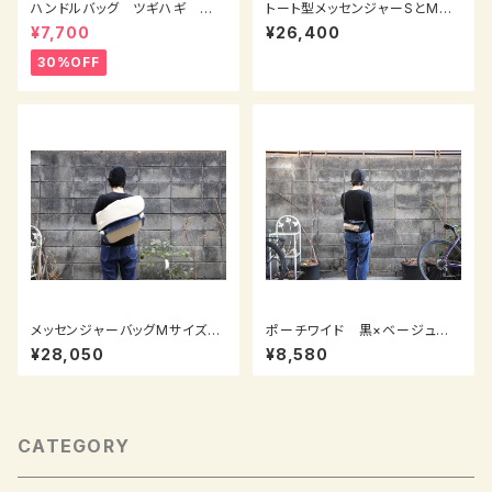
ハンドルバッグ ツギハギ 紫
トート型メッセンジャーSとMの
茶ベージュ
間のサイズ からし×わさび×サ
¥7,700
¥26,400
ブレ
30%OFF
メッセンジャーバッグMサイズ
ポーチワイド 黒×ベージュ濃
右掛け サブレ×紺×ワカクサ
紺オリーブグリーンカーキ
¥28,050
¥8,580
CATEGORY