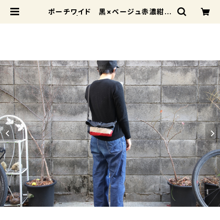
ポーチワイド 黒×ベージュ赤濃紺明
紺水色 | Cosset-Bags official
Online Shop