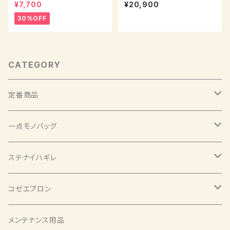
¥7,700
¥20,900
30%OFF
CATEGORY
定番商品
メッセンジャーバッグ
一点モノバッグ
トート型メッセンジャーバッグ
メッセンジャーバッグ
ステナイハギレ
2Wayメッセンジャーバッグ
トート型メッセンジャーバッグ
お一人さまシート
コゼエプロン
2Wayメッセンジャーバッグ
ポーチ ワイド
コゼエプロン ショート
メンテナンス用品