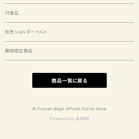
バックパック
ポーチ ノーマル
コゼエプロン ロング
付属品
パニアバッグ
ショルダーベルトパッド
別売ショルダーベルト
ハンドルバッグ
ベルトポケット
期間限定商品
シートバッグ
ウォレット
商品一覧に戻る
スソベルト
© Cosset-Bags official Online Shop
Powered by